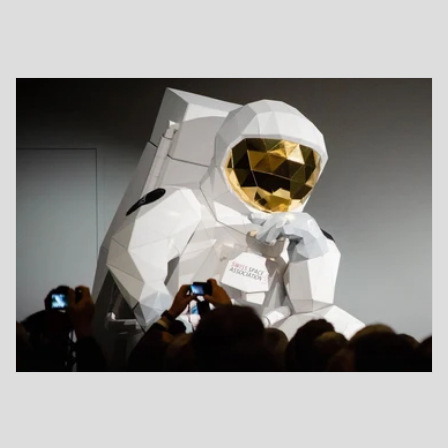
‎ ‎ ‎ ‎ ‎ ‎ ‎ ‎ ‎ ‎ ‎ ‎ ‎ ‎ ‎ ‎ ‎ ‎ ‎ ‎ ‎ ‎ ‎ ‎ ‎ ‎ ‎ ‎ ‎ ‎ ‎ ‎ ‎ ‎ ‎ ‎ ‎ ‎ ‎ ‎ ‎ ‎ ‎ ‎ ‎ ‎ ‎ ‎ ‎ ‎ ‎ ‎ ‎ ‎ ‎ ‎ ‎ ‎ ‎ ‎ ‎ ‎ ‎ ‎ ‎ ‎ ‎ ‎ ‎ ‎ ‎