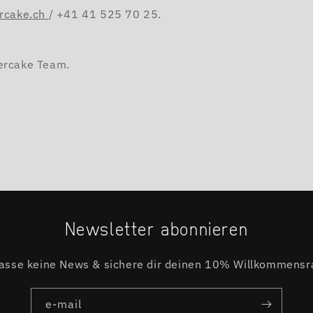
ercake.ch
/ +41 41 525 70 25.
yercake Team.
Newsletter abonnieren
asse keine News & sichere dir deinen 10% Willkommensr
e-mail