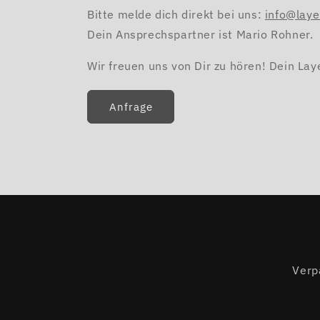
Bitte melde dich direkt bei uns:
info@lay
Dein Ansprechspartner ist Mario Rohner.
Wir freuen uns von Dir zu hören! Dein La
Anfrage
Verp