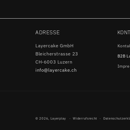
ADRESSE
KON
Layercake GmbH
Konta
Bleicherstrasse 23
B2B L
CH-6003 Luzern
Impr
info@layercake.ch
© 2026,
Layerplay
Widerrufsrecht
Datenschutzerkl