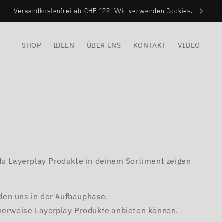
Versandkostenfrei ab CHF 120. Wir verwenden Cookies.
SHOP
IDEEN
ÜBER UNS
KONTAKT
VIDEO
 du Layerplay Produkte in deinem Sortiment zeigen
den uns in der Aufbauphase.
cherweise Layerplay Produkte anbieten können.