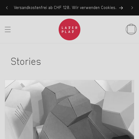
Direkt
zum
Versandkostenfrei ab CHF 120. Wir verwenden Cookies.
Inhalt
Warenko
Stories